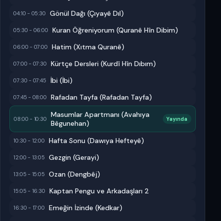
Gönül Dağı (Çıyayê Dıl)
04:10 - 05:30
Kuran Öğreniyorum (Quranê Hîn Dibim)
05:30 - 06:00
Hatim (Xıtma Quranê)
06:00 - 07:00
Kürtçe Dersleri (Kurdî Hîn Dıbım)
07:00 - 07:30
İbi (İbi)
07:30 - 07:45
Rafadan Tayfa (Rafadan Tayfa)
07:45 - 08:00
Masumlar Apartmanı (Avahıya
08:00 - 10:30
Yayında
Bêgunehan)
Hafta Sonu (Dawıya Hefteyê)
10:30 - 12:00
Gezgin (Gerayi)
12:00 - 13:05
Ozan (Dengbêj)
13:05 - 15:05
Kaptan Pengu ve Arkadaşları 2
15:05 - 16:30
Emeğin İzinde (Kedkar)
16:30 - 17:00