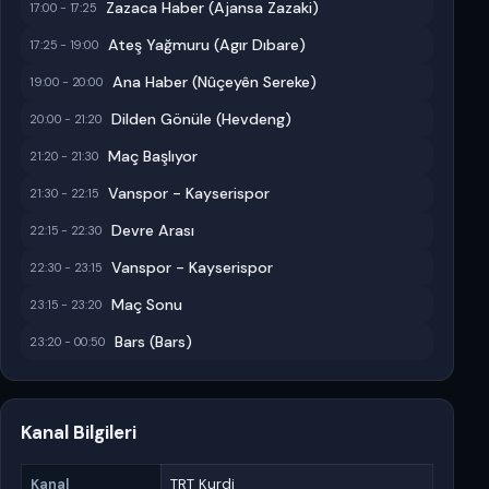
Zazaca Haber (Ajansa Zazaki)
17:00 - 17:25
Ateş Yağmuru (Agır Dıbare)
17:25 - 19:00
Ana Haber (Nûçeyên Sereke)
19:00 - 20:00
Dilden Gönüle (Hevdeng)
20:00 - 21:20
Maç Başlıyor
21:20 - 21:30
Vanspor - Kayserispor
21:30 - 22:15
Devre Arası
22:15 - 22:30
Vanspor - Kayserispor
22:30 - 23:15
Maç Sonu
23:15 - 23:20
Bars (Bars)
23:20 - 00:50
Kanal Bilgileri
Kanal
TRT Kurdi