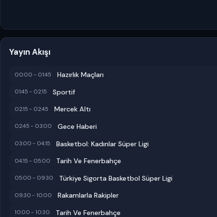
Yayın Akışı
Hazırlık Maçları
00:00 - 01:45
Sportif
01:45 - 02:15
Mercek Altı
02:15 - 02:45
Gece Haberi
02:45 - 03:00
Basketbol: Kadınlar Süper Ligi
03:00 - 04:15
Tarih Ve Fenerbahçe
04:15 - 05:00
Türkiye Sigorta Basketbol Süper Ligi
05:00 - 09:30
Rakamlarla Rakipler
09:30 - 10:00
Tarih Ve Fenerbahçe
10:00 - 10:30