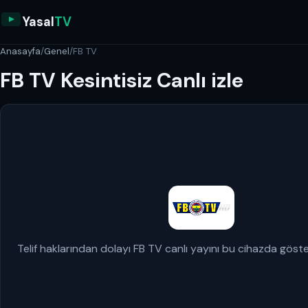
Yasal
TV
Anasayfa
/
Genel
/
FB TV
FB TV Kesintisiz Canlı izle
Telif haklarından dolayı FB TV canlı yayını bu cihazda göst