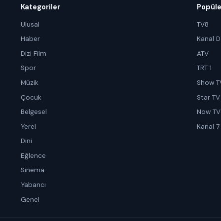
Kategoriler
Popüle
Ulusal
TV8
Haber
Kanal D
Dizi Film
ATV
Spor
TRT 1
Müzik
Show T
Çocuk
Star TV
Belgesel
Now TV
Yerel
Kanal 7
Dini
Eğlence
Sinema
Yabancı
Genel