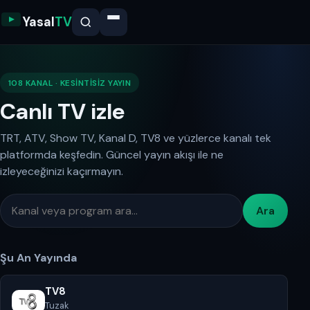
Yasal
TV
108 KANAL · KESINTISIZ YAYIN
Canlı TV izle
TRT, ATV, Show TV, Kanal D, TV8 ve yüzlerce kanalı tek
platformda keşfedin. Güncel yayın akışı ile ne
izleyeceğinizi kaçırmayın.
Ara
Şu An Yayında
TV8
Tuzak