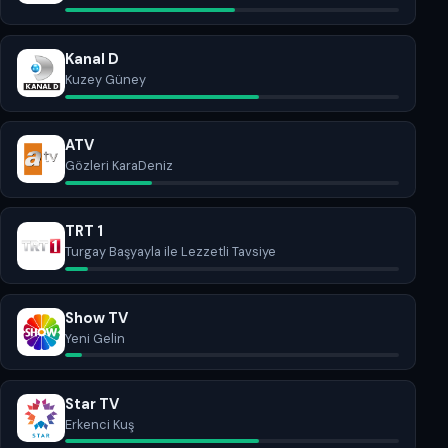
Kanal D
Kuzey Güney
ATV
Gözleri KaraDeniz
TRT 1
Turgay Başyayla ile Lezzetli Tavsiye
Show TV
Yeni Gelin
Star TV
Erkenci Kuş