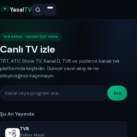
Yasal
TV
108 KANAL · KESINTISIZ YAYIN
Canlı TV izle
TRT, ATV, Show TV, Kanal D, TV8 ve yüzlerce kanalı tek
platformda keşfedin. Güncel yayın akışı ile ne
izleyeceğinizi kaçırmayın.
Ara
Şu An Yayında
TV8
Doktor Aksoy