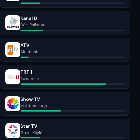
Kanal D
Dört Psikopat
ATV
Aldatmak
TRT 1
Seksenler
Show TV
Muhtemel Aşk
Star TV
Güzel Köylü