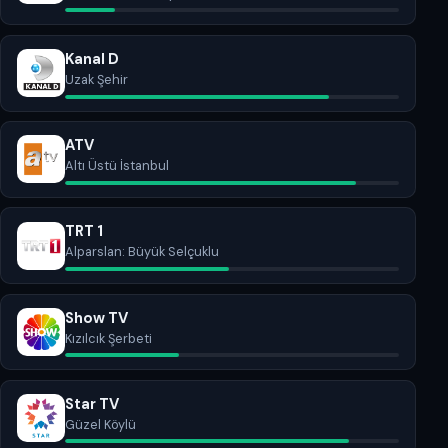
Kanal D
Uzak Şehir
ATV
Altı Üstü İstanbul
TRT 1
Alparslan: Büyük Selçuklu
Show TV
Kızılcık Şerbeti
Star TV
Güzel Köylü