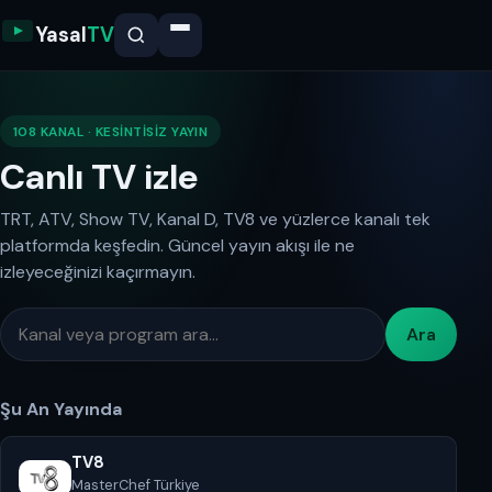
Yasal
TV
108 KANAL · KESINTISIZ YAYIN
Canlı TV izle
TRT, ATV, Show TV, Kanal D, TV8 ve yüzlerce kanalı tek
platformda keşfedin. Güncel yayın akışı ile ne
izleyeceğinizi kaçırmayın.
Ara
Şu An Yayında
TV8
MasterChef Türkiye