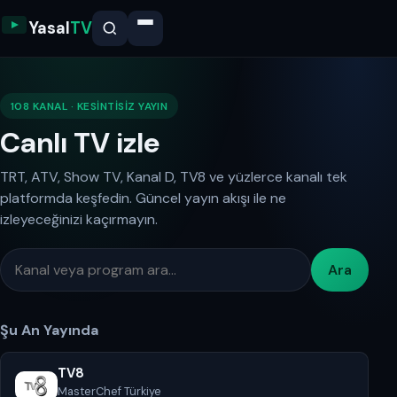
Yasal
TV
108 KANAL · KESINTISIZ YAYIN
Canlı TV izle
TRT, ATV, Show TV, Kanal D, TV8 ve yüzlerce kanalı tek
platformda keşfedin. Güncel yayın akışı ile ne
izleyeceğinizi kaçırmayın.
Ara
Şu An Yayında
TV8
MasterChef Türkiye