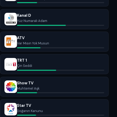
Kanal D
Yüz Numaralı Adam
ATV
Var Mısın Yok Musun
TRT 1
Çin Seddi
Show TV
Muhtemel Aşk
Star TV
Doğanın Kanunu