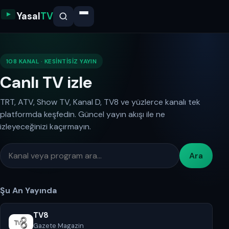
Yasal
TV
108 KANAL · KESINTISIZ YAYIN
Canlı TV izle
TRT, ATV, Show TV, Kanal D, TV8 ve yüzlerce kanalı tek
platformda keşfedin. Güncel yayın akışı ile ne
izleyeceğinizi kaçırmayın.
Ara
Şu An Yayında
TV8
Gazete Magazin