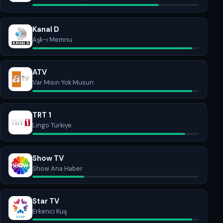
Kanal D
Aşk-ı Memnu
ATV
Var Mısın Yok Musun
TRT 1
Lingo Türkiye
Show TV
Show Ana Haber
Star TV
Erkenci Kuş