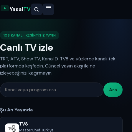
Yasal
TV
108 KANAL · KESINTISIZ YAYIN
Canlı TV izle
TRT, ATV, Show TV, Kanal D, TV8 ve yüzlerce kanalı tek
platformda keşfedin. Güncel yayın akışı ile ne
izleyeceğinizi kaçırmayın.
Ara
Şu An Yayında
TV8
MasterChef Türkiye