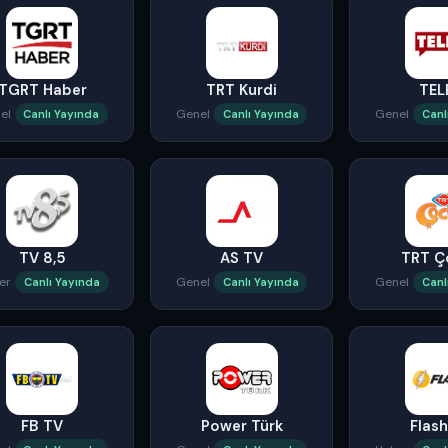
TGRT Haber
TRT Kurdi
TEL
el
Genel
Genel
Canlı Yayında
Canlı Yayında
Canl
TV 8,5
AS TV
TRT Ç
er
Genel
Genel
Canlı Yayında
Canlı Yayında
Canl
FB TV
Power Türk
Flas