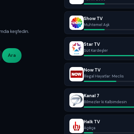
Show TV
Muhtemel Aşk
rmda keşfedin.
Star TV
Süt Kardeşler
Ara
Now TV
İllegal Hayatlar: Meclis
Kanal 7
Bilmezler ki Kalbimdesin
Halk TV
Açıkça