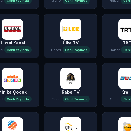
el
Genel
Haber
Canlı Yayında
Canlı Yayında
Canl
Ulusal Kanal
Ülke TV
TRT
el
Haber
Haber
Canlı Yayında
Canlı Yayında
Canl
Minika Çocuk
Kabe TV
Kral
el
Genel
Genel
Canlı Yayında
Canlı Yayında
Canl