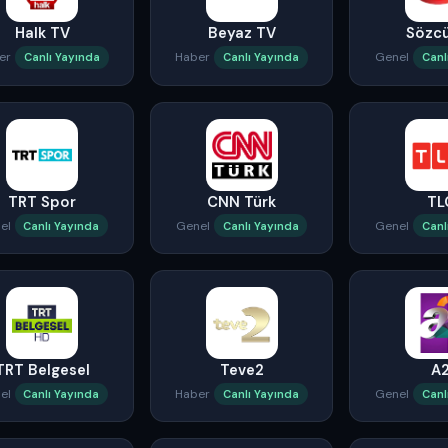
Halk TV
Beyaz TV
Sözc
er
Haber
Genel
Canlı Yayında
Canlı Yayında
Canl
TRT Spor
CNN Türk
TL
el
Genel
Genel
Canlı Yayında
Canlı Yayında
Canl
TRT Belgesel
Teve2
A
el
Haber
Genel
Canlı Yayında
Canlı Yayında
Canl