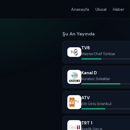
Anasayfa
Ulusal
Haber
Şu An Yayında
TV8
MasterChef Türkiye
Kanal D
Kuralsız Sokaklar
ATV
Altı Üstü İstanbul
TRT 1
Asırlık Gece