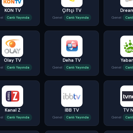
KON TV
Çiftçi TV
Drea
el
Genel
Genel
Canlı Yayında
Canlı Yayında
Canl
Olay TV
Deha TV
Yaba
el
Genel
Genel
Canlı Yayında
Canlı Yayında
Canl
Kanal Z
İBB TV
TV 
el
Genel
Genel
Canlı Yayında
Canlı Yayında
Canl