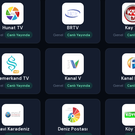
Hunat TV
BRTV
Kay
el
Genel
Genel
Canlı Yayında
Canlı Yayında
Canl
emerkand TV
Kanal V
Kanal 
el
Genel
Genel
Canlı Yayında
Canlı Yayında
Canl
avi Karadeniz
Deniz Postası
Köy