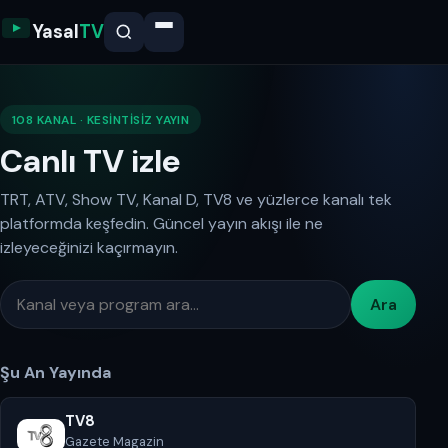
Yasal
TV
108 KANAL · KESINTISIZ YAYIN
Canlı TV izle
TRT, ATV, Show TV, Kanal D, TV8 ve yüzlerce kanalı tek
platformda keşfedin. Güncel yayın akışı ile ne
izleyeceğinizi kaçırmayın.
Ara
Şu An Yayında
TV8
Gazete Magazin