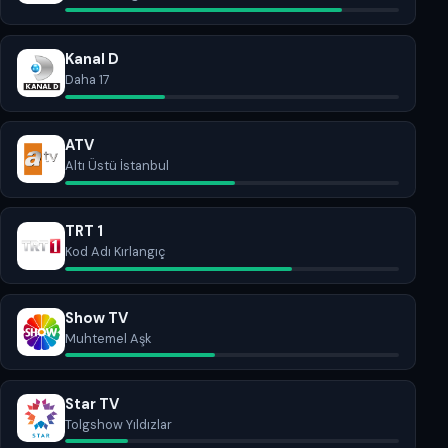
Kanal D
Daha 17
ATV
Altı Üstü İstanbul
TRT 1
Kod Adı Kırlangıç
Show TV
Muhtemel Aşk
Star TV
Tolgshow Yıldızlar